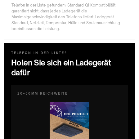
Telefon in der Liste gefunden? Standard-Qi-Kompatibilität
garantiert nicht, dass jedes Ladegerät die
Maximalgeschwindigkeit des Telefons liefert. Ladegerät-
Standard, Netzteil, Temperatur, Hülle und Spulenausrichtung
beeinflussen die Leistung.
TELEFON IN DER LISTE?
Holen Sie sich ein Ladegerät
dafür
20–50MM REICHWEITE