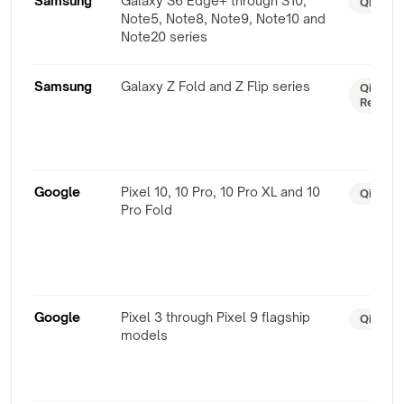
Samsung
Galaxy S6 Edge+ through S10;
Qi
Note5, Note8, Note9, Note10 and
Note20 series
Samsung
Galaxy Z Fold and Z Flip series
Qi / tei
Ready
Google
Pixel 10, 10 Pro, 10 Pro XL and 10
Qi2 / P
Pro Fold
Google
Pixel 3 through Pixel 9 flagship
Qi
models