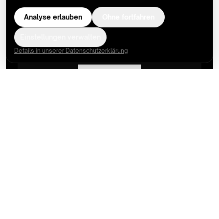
Tasche. Mit Nachtlicht.
Analyse erlauben
Ohne fortfahren
Faltbares Ladegerät kaufen ↗
Einstellungen verwalten
Details in unserer Datenschutzerklärung
$42 · 3-IN-1 FÜRS BETT
Qi2 Wecker-Ladegerät
Lädt Telefon, Uhr und Ohrhörer im Schlaf — mit Uhr und
Nachtlicht.
Wecker-Ladegerät kaufen ↗