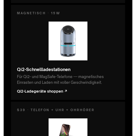
MAGNETISCH · 15W
Qi2-Schnellladestationen
Für Qi2- und MagSafe-Telefone — magnetisches
Einrasten und Laden mit voller Geschwindigkeit.
Qi2-Ladegeräte shoppen ↗
$39 · TELEFON + UHR + OHRHÖRER