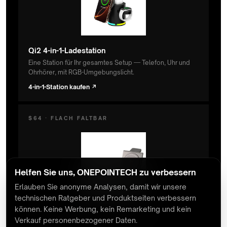
Qi2 4-in-1-Ladestation
Eine Station für Ihr gesamtes Setup — Telefon, Uhr und
Ohrhörer, mit RGB-Umgebungslicht.
4-in-1-Station kaufen ↗
$64 · FLACH FALTBAR
Helfen Sie uns, ONEPOINTECH zu verbessern
Erlauben Sie anonyme Analysen, damit wir unsere
technischen Ratgeber und Produktseiten verbessern
können. Keine Werbung, kein Remarketing und kein
Qi2 Faltbares Reiseladegerät
Verkauf personenbezogener Daten.
3-in-1 aus Aluminium in Flugzeugqualität, passt in jede