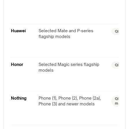
Huawei
Selected Mate and P-series
Qi / pro
flagship models
Honor
Selected Magic series flagship
Qi / pro
models
Nothing
Phone (1), Phone (2), Phone (2a),
Qi / tei
magneti
Phone (3) and newer models