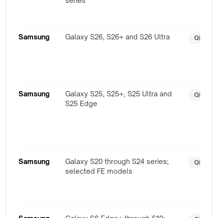
series
Samsung
Galaxy S26, S26+ and S26 Ultra
Qi2 Rea
Samsung
Galaxy S25, S25+, S25 Ultra and
Qi2 Rea
S25 Edge
Samsung
Galaxy S20 through S24 series;
Qi
selected FE models