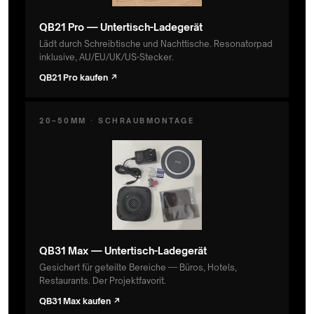
QB21 Pro — Untertisch-Ladegerät
Lädt durch Schreibtische und Nachttische. Resonatorpad
inklusive, AU/EU/UK/US-Stecker.
QB21 Pro kaufen ↗
20–50MM · SCHRAUBMONTAGE
QB31 Max — Untertisch-Ladegerät
Gesichert für geteilte Bereiche — Büros, Hotels,
Restaurants. Der Projektfavorit.
QB31 Max kaufen ↗