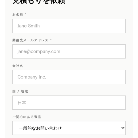
見積もりを依頼
社
ョ
F10
IN-
概
CONSUMER
ッ
要
WidTrans-
TABLE
お名前 *
RESOURCES
F20
プ
/
Surface
お
EMBEDDED
checker
問
↗
WidTrans-
→
い
F140
勤務先メールアドレス *
Qi-
合
Embedded
enabled
わ
charging
phones
WIRELESS
せ
overview
info@onepointech.com
CHARGING
Installation
会社名
+86
→
Built-
&
156
in
troubleshooting
AGVs,
1877
Furniture
AMRs
5325
Charger
&
国 / 地域
↗
forklifts
見
Custom
Mobile
積
/
robots
も
ご関心のある製品
OEM
り
chargers
Light
を
electric
依
vehicles