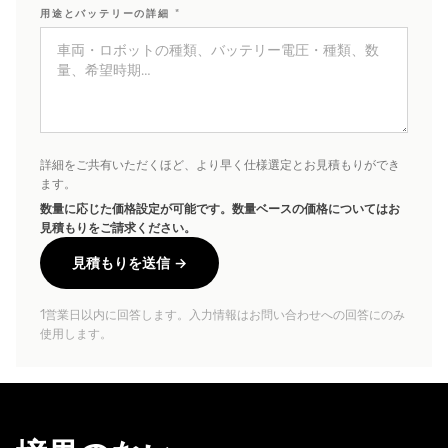
頼
ON-
用途とバッテリーの詳細 *
TABLE
Custom
charging
/
integration
PADS
&
WIRELESS
STANDS
POWERING
→
詳細をご共有いただくほど、より早く仕様選定とお見積もりができ
→
Qi2
ます。
4-
Rotating
数量に応じた価格設定が可能です。数量ベースの価格についてはお
in-
joints
見積もりをご請求ください。
1
&
Charging
turntables
見積もりを送信 →
Station
Robot
↗
1営業日以内に回答します。入力情報はお問い合わせへの回答にのみ
docks
Qi2
使用します。
&
Alarm
drone
Clock
nests
Charger
Semiconductor
↗
OHT