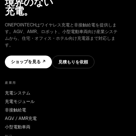
境界のない
Visit
/
the
充電。
OHS
shop
Stocker
↗
ONEPOINTECHはワイヤレス充電と非接触給電を提供しま
&
OHCV
す。AGV、AMR、ロボット、小型電動車両向け産業システ
COMMERCIAL
equipment
SPACES
ムから、住宅・オフィス・ホテル向け充電器まで対応しま
す。
Restaurants
RGV,
&
conveyors
cafés
&
ショップを見る ↗
見積もりを依頼
sorters
Offices
&
meeting
産業用
rooms
充電システム
Hotels
充電モジュール
&
hospitality
非接触給電
AGV / AMR充電
FURNITURE
小型電動車両
&
INTERIORS