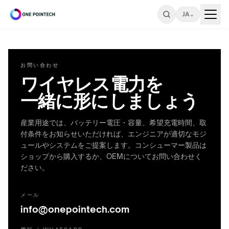
JA
⌄
Search
お問い合わせ
ONEPOINTECH
ワイヤレス電力を
一緒に形にしましょう
産
業
⌄
産業用途では、バッテリー電圧・容量、希望充電時間、取
用
付条件をお知らせいただければ、エンジニアが適切なモジ
ュールやシステムをご提案します。コンシューマー製品は
ショップから購入するか、OEMについてお問い合わせく
CHARGING
コ
ださい。
SYSTEMS
ン
→
メール
シ
LC180-
info@onepointech.com
A30
ュ
⌄