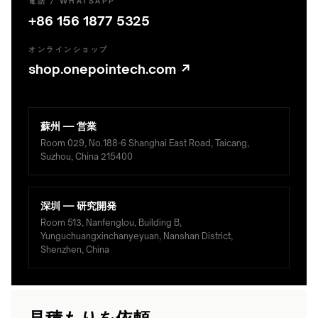
LS300-
電話 / WHATSAPP
ー
A60
+86 156 1877 5325
マ
LC600-
ー
オンラインショップ
A100
shop.onepointech.com ↗
UNDER-
CHARGING
ツ
TABLE
MODULES
ー
/
⌄
→
蘇州 — 営業
STEALTH
ル
Room 029, No.188-6 Shanghai East Road, Taicang,
TD01
→
Suzhou, China 215400
TE03
INDUSTRIAL
Stealth
RESOURCES
会
family
TF02
Charging
深圳 — 研究開発
社
QB21
power
Room 513, Nanfenglou, Building B,
⌄
Pro
概
CONTACTLESS
calculator
Yunguchuangxinchanyeyuan, Nanshan District,
↗
POWERING
Shenzhen, China
要
Product
→
QB31
selector
Max
TE10B
COMPANY
Industrial
↗
シ
会
WidTrans-
guides