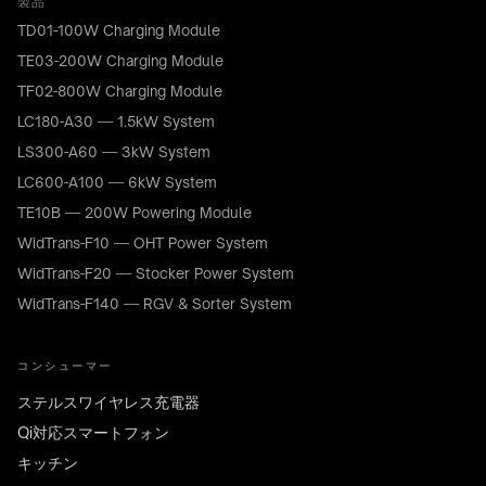
製品
Furniture
TD01-100W Charging Module
manufacturers
TE03-200W Charging Module
Kitchens
TF02-800W Charging Module
&
countertops
LC180-A30 — 1.5kW System
LS300-A60 — 3kW System
Home
&
LC600-A100 — 6kW System
bedside
TE10B — 200W Powering Module
Custom
WidTrans-F10 — OHT Power System
branded
WidTrans-F20 — Stocker Power System
products
WidTrans-F140 — RGV & Sorter System
コンシューマー
ステルスワイヤレス充電器
Qi対応スマートフォン
キッチン