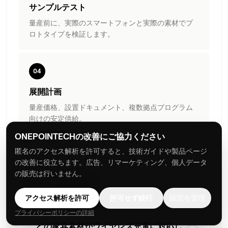
サンプルテスト
量産前に、実際のスマートフォンと実際の素材でプ
ロトタイプを検証します。
04
展開計画
量産価格、設置ドキュメント、複数拠点プログラム
向けの安定供給。
ONEPOINTECHの改善にご協力ください
匿名のアクセス解析を許可すると、技術ガイドや製品ページ
の改善に役立ちます。広告、リマーケティング、個人データ
FAQ
の販売は行いません。
よくある質問
アクセス解析を許可
許可せず続行
設定を管理
プライバシーポリシーの詳細
どの家具素材がワイヤレス充電に対応し