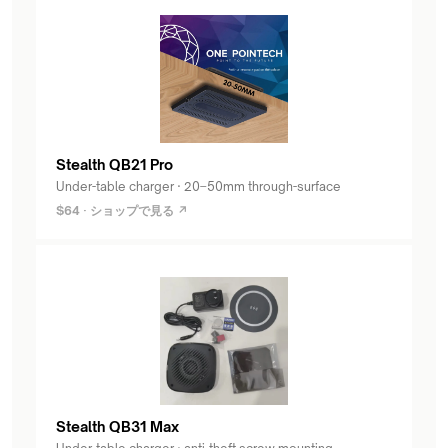
Stealth QB21 Pro
Under-table charger · 20–50mm through-surface
$64 · ショップで見る ↗
Stealth QB31 Max