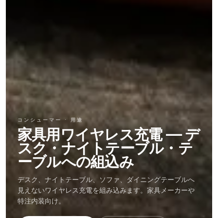
Furniture
manufacturers
Kitchens
&
countertops
Home
&
bedside
Custom
branded
コンシューマー · 用途
products
家具用ワイヤレス充電 — デ
スク・ナイトテーブル・テ
ーブルへの組込み
デスク、ナイトテーブル、ソファ、ダイニングテーブルへ
見えないワイヤレス充電を組み込みます。家具メーカーや
特注内装向け。