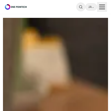
JA
⌄
Search
ONEPOINTECH
産
業
⌄
用
CHARGING
コ
SYSTEMS
ン
→
シ
LC180-
A30
ュ
⌄