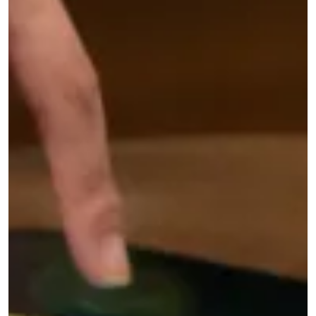
頼
ON-
TABLE
Custom
charging
/
integration
PADS
&
WIRELESS
STANDS
POWERING
→
→
Qi2
4-
Rotating
in-
joints
1
&
Charging
turntables
Station
Robot
↗
docks
Qi2
&
Alarm
drone
Clock
nests
Charger
Semiconductor
↗
OHT