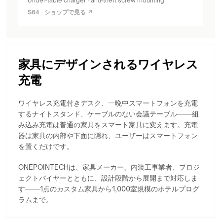
Under-table charger · anti-theft screw mounting
$64 · ショップで見る ↗
家具にデザインされるワイヤレス
充電
ワイヤレス充電付きデスク、一晩中スマートフォンを充電
するナイトスタンド、ケーブルのない会議テーブル——組
み込み充電は普通の家具をスマート家具に変えます。充電
器は家具の内部や下面に隠れ、ユーザーはスマートフォン
を置くだけです。
ONEPOINTECHは、家具メーカー、内装工事業者、プロジ
ェクトバイヤーとともに、設計段階から展開まで対応しま
す——1点のカスタム家具から1,000室規模のホテルプログ
ラムまで。