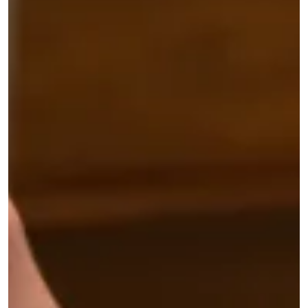
社
ョ
F10
IN-
概
CONSUMER
ッ
要
WidTrans-
TABLE
RESOURCES
F20
プ
/
Surface
お
EMBEDDED
checker
問
↗
WidTrans-
→
い
F140
Qi-
合
Embedded
enabled
わ
charging
phones
WIRELESS
せ
overview
info@onepointech.com
CHARGING
Installation
+86
→
Built-
&
156
in
troubleshooting
AGVs,
1877
Furniture
AMRs
5325
Charger
&
↗
forklifts
見
Custom
Mobile
積
/
robots
も
OEM
り
chargers
Light
を
electric
依
vehicles