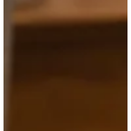
LS300-
ー
A60
マ
LC600-
ー
A100
UNDER-
CHARGING
ツ
TABLE
MODULES
ー
/
⌄
→
STEALTH
ル
TD01
→
TE03
INDUSTRIAL
Stealth
RESOURCES
会
family
TF02
Charging
社
QB21
power
⌄
Pro
概
CONTACTLESS
calculator
↗
POWERING
要
Product
→
QB31
selector
Max
TE10B
COMPANY
Industrial
↗
シ
会
WidTrans-
guides