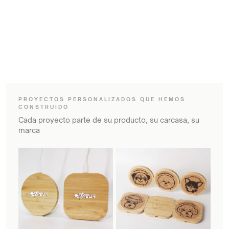
Su marca, su diseño, nuestra fábrica. Cargadores
inalámbricos personalizados y de marca blanca —
desde variantes Stealth bajo mesa hasta cargadores
Qi2/GaN con marca. Servicio OEM/ODM con ingeniería
propia y soporte de certificaciones.
PROYECTOS PERSONALIZADOS QUE HEMOS
CONSTRUIDO
Cada proyecto parte de su producto, su carcasa, su
marca