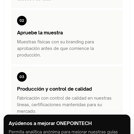
02
Apruebe la muestra
Muestras físicas con su branding para
aprobación antes de que comience la
producción.
03
Producción y control de calidad
Fabricación con control de calidad en nuestras
líneas, certificaciones mantenidas para su
mercado.
Ayúdenos a mejorar ONEPOINTECH
Permita analítica anónima para mejorar nuestras guías
04