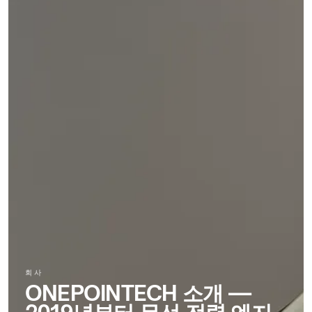
/
COMMERCIAL
OHS
SPACES
Restaurants
Stocker
&
&
cafés
OHCV
equipment
Offices
&
RGV,
meeting
conveyors
rooms
&
sorters
Hotels
&
hospitality
FURNITURE
&
INTERIORS
Furniture
manufacturers
회사
ONEPOINTECH 소개 —
Kitchens
&