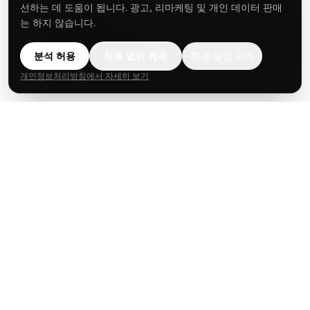
선하는 데 도움이 됩니다. 광고, 리마케팅 및 개인 데이터 판매
선전 (R&D)
는 하지 않습니다.
Room 513, Nanfenglou, Building B,
Yunguchuangxinchanyeyuan, Nanshan District,
분석 허용
허용 없이 계속
환경 설정 관리
Shenzhen, China
개인정보처리방침에서 자세히 보기
견적 요청
2019년부터 무선 전력 엔지니어 — 15W 스마트폰 충전기부
터 6kW 산업용 시스템까지. 쑤저우와 선전 두 곳의 사업장에
서 25개국 이상에 UL/CSA/FCC/CE/RoHS 인증 제품을 공
급합니다.
견적 요청