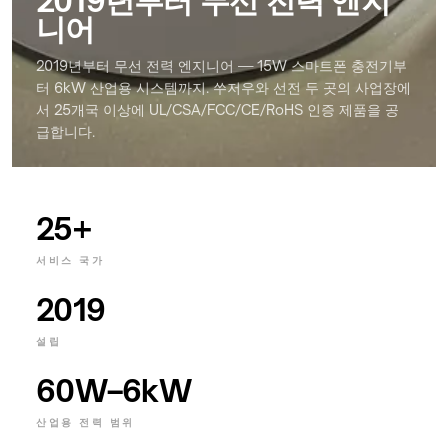
2019년부터 무선 전력 엔지
countertops
니어
Home
2019년부터 무선 전력 엔지니어 — 15W 스마트폰 충전기부
&
터 6kW 산업용 시스템까지. 쑤저우와 선전 두 곳의 사업장에
bedside
서 25개국 이상에 UL/CSA/FCC/CE/RoHS 인증 제품을 공
Custom
급합니다.
branded
products
25+
서비스 국가
2019
설립
60W–6kW
산업용 전력 범위