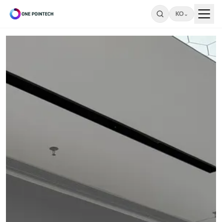
KO
⌄
Search
ONEPOINTECH
산
업
⌄
용
CHARGING
소
SYSTEMS
비
→
⌄
자
LC180-
A30
용