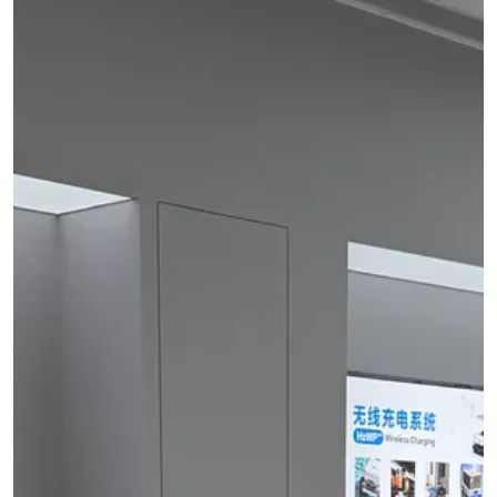
LS300-
A60
UNDER-
툴
⌄
TABLE
LC600-
A100
/
INDUSTRIAL
STEALTH
RESOURCES
회
→
CHARGING
Charging
사
power
MODULES
Stealth
⌄
소
calculator
family
→
개
TD01
Product
QB21
selector
Pro
TE03
COMPANY
↗
Industrial
쇼
회
TF02
guides
QB31
사
핑
Max
소
CONSUMER
↗
CONTACTLESS
몰
개
RESOURCES
POWERING
↗
Surface
문
→
IN-
checker
의
TABLE
TE10B
Qi-
/
WidTrans-
enabled
EMBEDDED