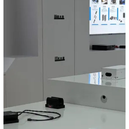
info@onepointech.com
F10
phones
→
+86
156
WidTrans-
Installation
Embedded
1877
F20
&
charging
5325
troubleshooting
overview
WidTrans-
F140
Built-
견
in
적
Furniture
WIRELESS
요
Charger
청
CHARGING
↗
→
Custom
AGVs,
/
AMRs
OEM
&
chargers
forklifts
Mobile
ON-
robots
TABLE
Light
/
electric
PADS
vehicles