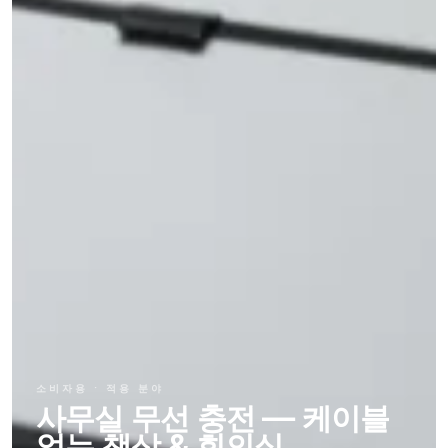
/
COMMERCIAL
OHS
SPACES
Restaurants
Stocker
&
&
cafés
OHCV
equipment
Offices
&
RGV,
meeting
conveyors
rooms
&
sorters
Hotels
&
hospitality
FURNITURE
&
INTERIORS
Furniture
manufacturers
소비자용 · 적용 분야
사무실 무선 충전 — 케이블
Kitchens
없는 책상 & 회의실
&