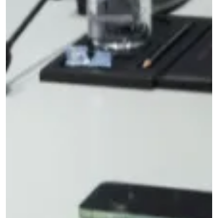
info@onepointech.com
F10
phones
→
+86
156
WidTrans-
Installation
Embedded
1877
F20
&
charging
5325
troubleshooting
overview
WidTrans-
F140
Built-
견
in
적
Furniture
WIRELESS
요
Charger
청
CHARGING
↗
→
Custom
AGVs,
/
AMRs
OEM
&
chargers
forklifts
Mobile
ON-
robots
TABLE
Light
/
electric
PADS
vehicles