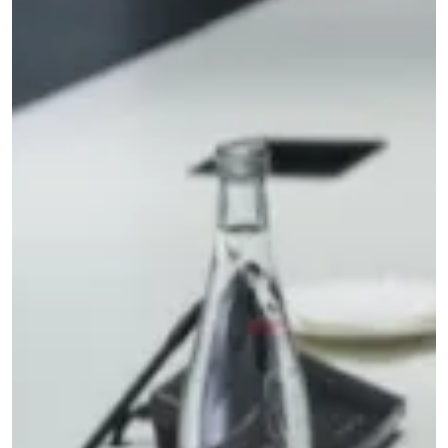
LS300-
A60
UNDER-
툴
⌄
TABLE
LC600-
A100
/
INDUSTRIAL
STEALTH
RESOURCES
회
→
CHARGING
Charging
사
power
MODULES
Stealth
⌄
소
calculator
family
→
개
TD01
Product
QB21
selector
Pro
TE03
COMPANY
↗
Industrial
쇼
회
TF02
guides
QB31
사
핑
Max
소
CONSUMER
↗
CONTACTLESS
몰
개
RESOURCES
POWERING
↗
Surface
문
→
IN-
checker
의
TABLE
TE10B
Qi-
/
WidTrans-
enabled
EMBEDDED