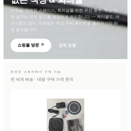
countertops
사무실, 코워킹 스페이스, 회의실을 위한 무선 충전. 책상 아
Home
래 설치는 업무 공간을 깨끗하게 유지합니다 — 케이블도, 어
&
수선함도 없이. 직원들은 책상 위에 휴이폰을 올려두기만 하
bedside
면 충전됩니다.
Custom
branded
쇼핑몰 방문 ↗
견적 요청
products
온라인 스토어에서 구매 가능
전 세계 배송 · 대량 구매 가격 문의