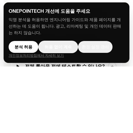
ONEPOINTECH 개선에 도움을 주세요
제한된 콘센트로 몇 대의 충전기를 운용할
+
익명 분석을 허용하면 엔지니어링 가이드와 제품 페이지를 개
수 있나요?
선하는 데 도움이 됩니다. 광고, 리마케팅 및 개인 데이터 판매
는 하지 않습니다.
공유 사무 공간에 어떤 모델이 적합한가
+
요?
분석 허용
허용 없이 계속
환경 설정 관리
개인정보처리방침에서 자세히 보기
전체 롤아웃 전에 테스트할 수 있나요?
+
이 솔루션에 대해 궁금한 점이 있으
신가요?
저희 팀이 영업일 1일 이내에 답변드립니다 — 애플리케이션
을 알려주시면 솔루션을 추천해 드립니다.