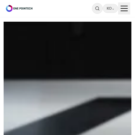
KO
⌄
Search
ONEPOINTECH
산
업
⌄
용
CHARGING
소
SYSTEMS
비
→
⌄
자
LC180-
A30
용