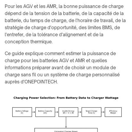
Charging
propos
A100
Pour les AGV et les AMR, la bonne puissance de charge
power
Stealth
calculator
dépend de la tension de la batterie, de la capacité de la
family
COMPANY
CHARGING
batterie, du temps de charge, de l'horaire de travail, de la
Boutique
Product
QB21
À
MODULES
stratégie de charge d'opportunité, des limites BMS, de
selector
Pro
propos
↗
→
l'entrefer, de la tolérance d'alignement et de la
↗
Industrial
Contact
conception thermique.
TD01
guides
QB31
TE03
Max
Ce guide explique comment estimer la puissance de
info@onepointech.com
CONSUMER
↗
charge pour les batteries AGV et AMR et quelles
RESOURCES
TF02
+86
informations préparer avant de choisir un module de
156
Surface
IN-
charge sans fil ou un système de charge personnalisé
1877
checker
CONTACTLESS
TABLE
auprès d'ONEPOINTECH.
5325
POWERING
Qi-
/
→
enabled
EMBEDDED
Demander
phones
TE10B
→
un
devis
Installation
Embedded
WidTrans-
&
charging
F10
troubleshooting
overview
WidTrans-